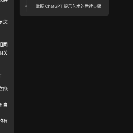
掌握 ChatGPT 提示艺术的后续步骤
足您
相同
相关
括：
它能
更自
的有