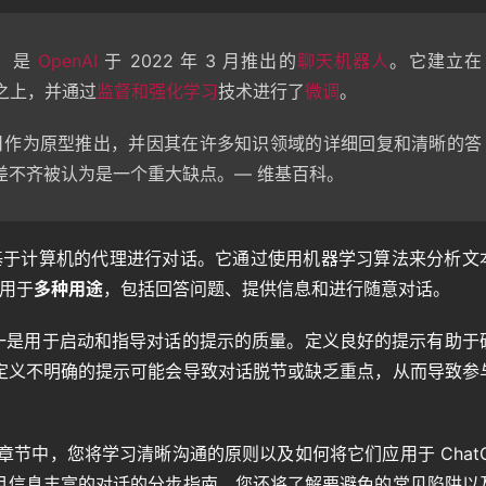
）是
OpenAI
于 2022 年 3 月推出的
聊天机器人
。它建立在
之上，并通过
监督
和强化学习
技术进行了
微调
。
2 月 <> 日作为原型推出，并因其在许多知识领域的详细回复和清晰的答
差不齐被认为是一个重大缺点。— 维基百科。
户与基于计算机的代理进行对话。它通过使用机器学习算法来分析文
可用于
多种用途
，包括回答问题、提供信息和进行随意对话。
素之一是用于启动和指导对话的提示的质量。定义良好的提示有助于
定义不明确的提示可能会导致对话脱节或缺乏重点，从而导致参
章节中，您将学习清晰沟通的原则以及如何将它们应用于 ChatGP
且信息丰富的对话的分步指南。您还将了解要避免的常见陷阱以