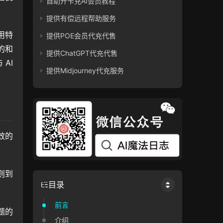
自助开卡充AI会员教程
提供有偿远程帮助服务
用特
提供POE会员代充代售
的和
提供ChatGPT代充代售
I 
提供Midjourney代充服务
的 
则到
目录
前言
题的
介绍