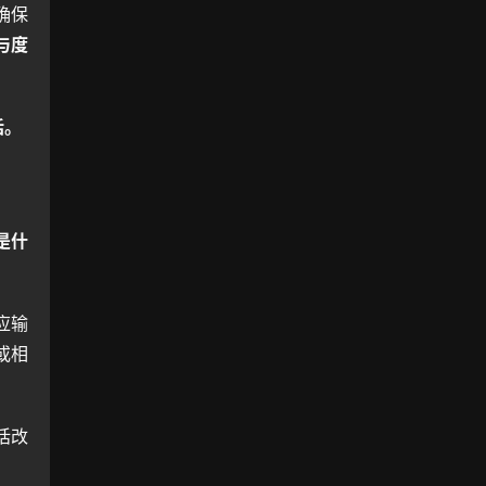
确保
与度
话。
是什
应输
或相
话改