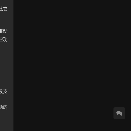
此它
推动
些功
候支
题的