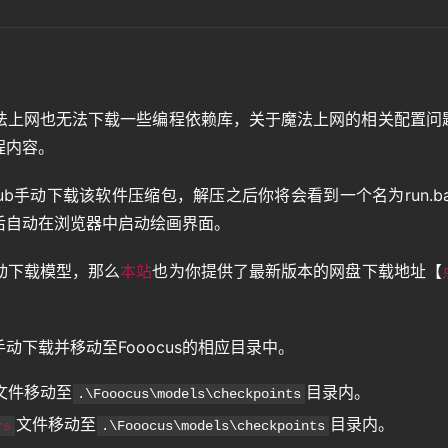
法上网也无法下载一些编程依赖库，关于魔法上网的相关配置问
程内容。
ub手动下载该软件压缩包，解压之后你将会看到一个名为run.ba
后自动在浏览器中启动绘画界面。
动下载模型，那么
本站
也为你提供了最新版本的网盘下载地址【
下载并移动至Fooocus的相应目录中。
文件移动至
目录内。
.\Fooocus\models\checkpoints
文件移动至
目录内。
rs
.\Fooocus\models\checkpoints