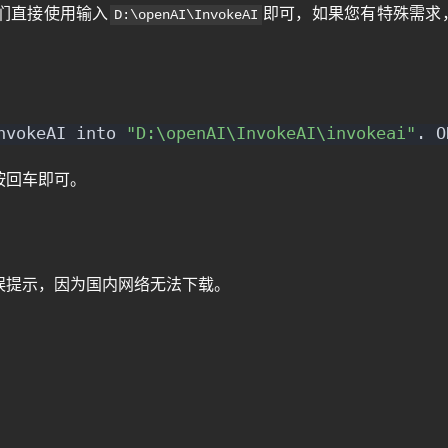
们直接使用输入
即可，如果您有特殊需求
D:\openAI\InvokeAI
nvokeAI into 
"D:\openAI\InvokeAI\invokeai"
. O
按回车即可。
误提示，因为国内网络无法下载。