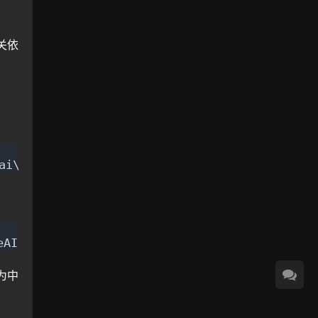
关依
ai\outputs]: D:\openAI\InvokeAI\invokeai\outp
I\invokeai\outputs
为中