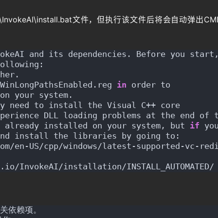
nvokeAI\install.bat文件，但执行该文件后将会自动弹出C
okeAI and its dependencies. Before you start
ollowing:
her.
WinLongPathsEnabled.reg 
in
 order to
on your system.
y need to install the Visual C++ core
perience DLL loading problems at the end of 
 already installed on your system, but 
if
 yo
nd install the libraries by going to:
om/en-US/cpp/windows/latest-supported-vc-red
.io/InvokeAI/installation/INSTALL_AUTOMATED/
相关依赖项。