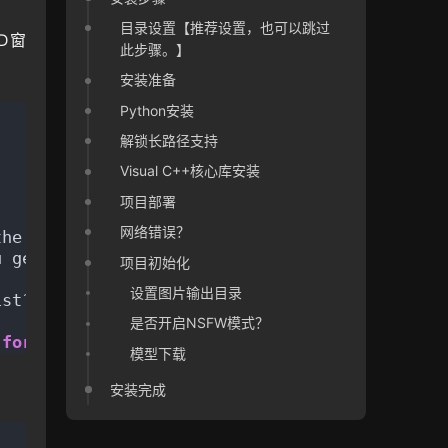
目录设置【推荐设置，也可以跳过
MD窗
此步骤。】
安装准备
,
Python安装
解锁长路径支持
Visual C++核心库安装
项目部署
网络错误？
the install.
u get DLL
项目初始化
设置图片输出目录
ist?view=msvc-
170
是否开启NSFW模式？
 
for
 more details.
模型下载
安装完成