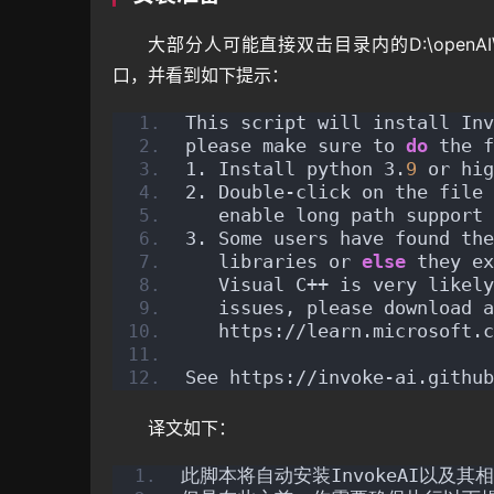
大部分人可能直接双击目录内的D:\openAI\I
口，并看到如下提示：
This script will install Inv
please make sure to 
do
 the f
1. Install python 3.
9
 or hig
2. Double-click on the file 
   enable long path support 
3. Some users have found the
   libraries or 
else
 they ex
   Visual C++ is very likely
   issues, please download a
   https://learn.microsoft.c
See https://invoke-ai.github
译文如下：
此脚本将自动安装InvokeAI以及其