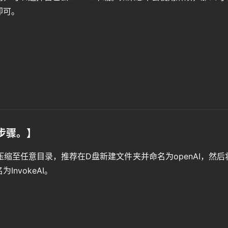
即可。
步骤。】
解压缩至任意目录，推荐在D盘新建文件夹并命名为openAI，然后
nvokeAI。