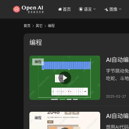
首页
语言
图像
首页
其它
编程
编程
AI自动编
编程
字节跳动免费
吃蛇、斗地
仿写技巧及
2025-02-27
AI自动编
编程
想用AI代