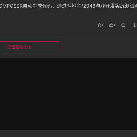
OMPOSER自动生成代码，通过斗地主/2048游戏开发实战测试A
析付费会员性价比及无限续杯黑科技，附赠网络问题解决方案！
0
0
1
点击查看更多