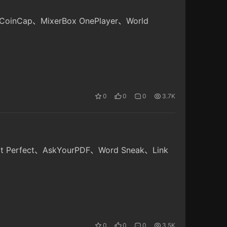
CoinCap、MixerBox OnePlayer、World
0
0
0
3.7K
t Perfect、AskYourPDF、Word Sneak、Link
0
0
0
3.5K