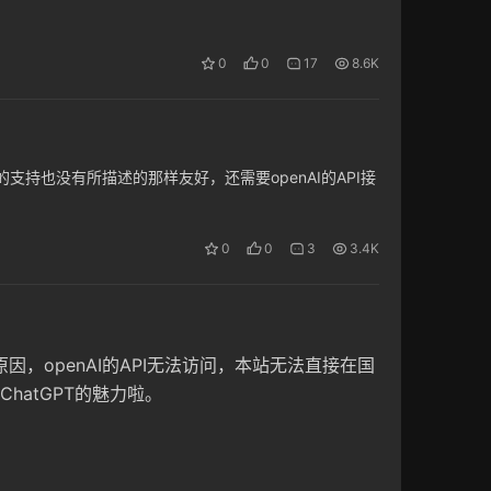
0
0
17
8.6K
支持也没有所描述的那样友好，还需要openAI的API接
0
0
3
3.4K
原因，openAI的API无法访问，本站无法直接在国
atGPT的魅力啦。