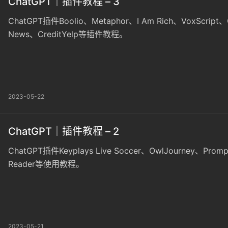
ChatGPT｜插件教程 – 3
ChatGPT插件Boolio、Metaphor、I Am Rich、VoxScript、
News、CreditYelp等插件教程。
2023-05-22
ChatGPT｜插件教程 – 2
ChatGPT插件Keyplays Live Soccer、OwlJourney、Promp
Reader等使用教程。
2023-05-21