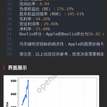
流动比率：
0.94
负债权益比（DE）：
176.35
%
股东权益回报率（ROE）：
145.61
%
毛利率：
44.26
%
营业利润率：
29.86
%
净利率：
25.48
%
Boolio评分：Apple的Boolio评分为
56.82
（
与关键经济指标的相关性：Apple的股票价格与
请注意，以上信息仅供参考，投资决策需要根据
界面展示