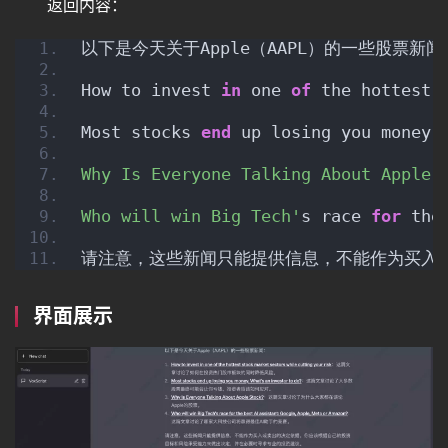
返回内容：
以下是今天关于Apple（AAPL）的一些股票新闻
How to invest 
in
 one 
of
 the hottest 
Most stocks 
end
 up losing you money.
Why Is Everyone Talking About 
Who will win Big Tech'
s race 
for
 th
请注意，这些新闻只能提供信息，不能作为买入
界面展示