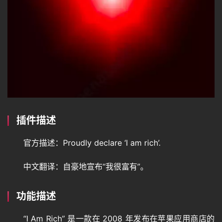
登录
注册
专
题
教
程
其
插件描述
它
官方描述：Proudly declare ‘I am rich’.
中文翻译：自豪地宣布“我很富有”。
资
源
功能描述
问
“I Am Rich” 是一款在 2008 年发布在苹果应用商店的