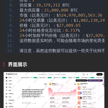
供应量：
19
,
379
,
312
 BTC
最大供应量：
21
,
000
,
000
 BTC
市值（以美元计）：$
524
,
978
,
805
,
563.36
24
小时交易量（以美元计）：$
1
,
802
,
138
,
242
价格（以美元计）：$
27
,
089.65
24
小时价格变化百分比：
0.737
%
24
小时加权平均价格（以美元计）：$
27
,
029.5
这些数据是实时的，可能会随着市场的变化而变
请注意，虽然这些数据可以提供一些关于比特币
界面展示