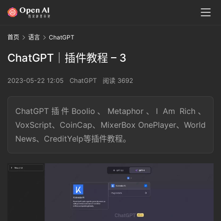
首页
语言
ChatGPT
ChatGPT｜插件教程 – 3
2023-05-22 12:05
ChatGPT
阅读 3692
ChatGPT插件Boolio、Metaphor、I Am Rich、
VoxScript、CoinCap、MixerBox OnePlayer、World
News、CreditYelp等插件教程。