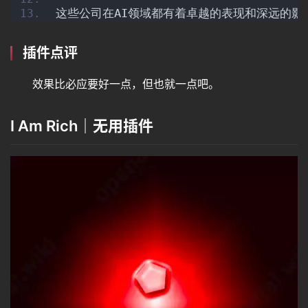
这些公司在AI领域都有着卓越的表现和深远的影
图
插件点评
像
效果比必应要好一点，但也就一点吧。
绘
I Am Rich｜无用插件
画
音
频
视
频