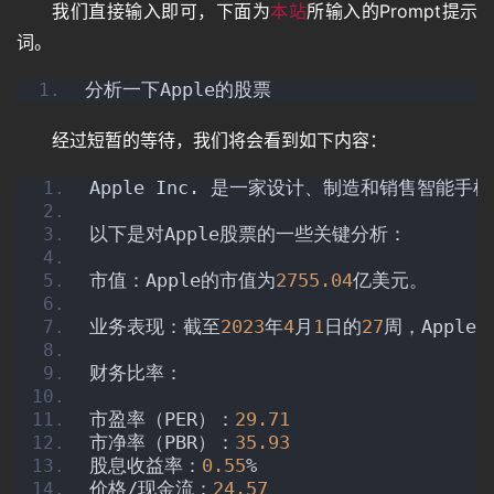
我们直接输入即可，下面为
本站
所输入的Prompt提示
词。
分析一下Apple的股票
经过短暂的等待，我们将会看到如下内容：
Apple Inc. 是一家设计、制造和销售智能手机、个人
以下是对Apple股票的一些关键分析：
市值：Apple的市值为
2755.04
亿美元。
业务表现：截至
2023
年
4
月
1
日的
27
周，Apple
财务比率：
市盈率（PER）：
29.71
市净率（PBR）：
35.93
股息收益率：
0.55
%
价格/现金流：
24.57