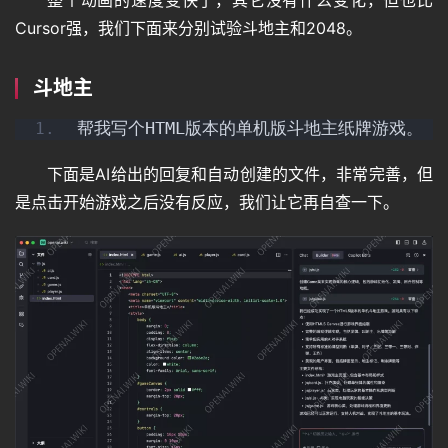
整个动画的速度变快了，其它没有什么变化，但也比
教
Cursor强，我们下面来分别试验斗地主和2048。
程
斗地主
其
帮我写个HTML版本的单机版斗地主纸牌游戏。
它
下面是AI给出的回复和自动创建的文件，非常完善，但
是点击开始游戏之后没有反应，我们让它再自查一下。
资
源
问
答
免