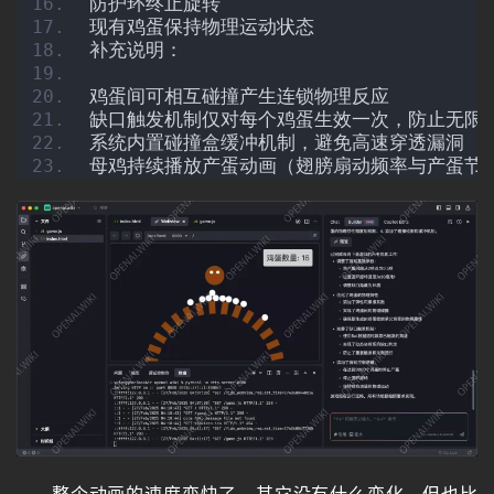
防护环终止旋转
现有鸡蛋保持物理运动状态
补充说明：
绘
画
鸡蛋间可相互碰撞产生连锁物理反应
缺口触发机制仅对每个鸡蛋生效一次，防止无限
系统内置碰撞盒缓冲机制，避免高速穿透漏洞
母鸡持续播放产蛋动画（翅膀扇动频率与产蛋节
音
频
视
频
登录
注册
专
题