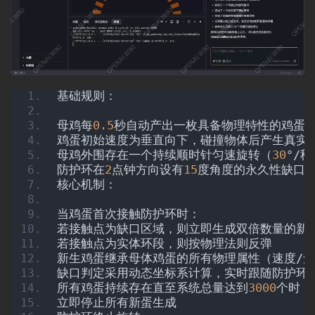
基础规则：
母鸡每
0.5
秒自动产出一枚具备物理特性的鸡蛋
首
鸡蛋初始速度为垂直向下，碰撞物体后产生真实
页
母鸡外围存在一个持续顺时针匀速旋转（
30
°/
防护环在
2
点钟方向设有
15
度角度的永久性缺口
核心机制：
语
当鸡蛋首次接触防护环时：
言
若接触点为缺口区域，则立即生成双倍数量的新
若接触点为实体环段，则按物理法则反弹
新生鸡蛋继承母体鸡蛋的所有物理属性（速度/角
缺口判定采用动态坐标系计算，实时跟随防护环
图
所有鸡蛋持续存在直至系统总量达到
3000
个时：
像
立即停止所有新蛋生成