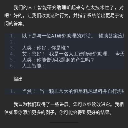
我们的人工智能研究助理听起来有点太技术性了，对
其
吧？好的，让我们改变这种行为，并指示系统给出更易于访
它
问的答案。
以下是与一位AI研究助理的对话。 辅助答案应
资
人类：你好，你是谁？
源
艾：您好！ 我是一名人工智能研究助理。 今天
人类：你能告诉我黑洞的产生吗？
人工智能：
问
答
输出
当然！ 当一颗非常大的恒星耗尽燃料并自行坍缩
免
我认为我们取得了一些进展。您可以继续改进它。我相
费
信如果你添加更多的例子，你可能会得到更好的结果。
A
I