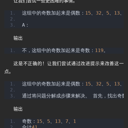
让我们尝试一些更困难的事情。
这组中的奇数加起来是偶数：
15
、
32
、
5
、
13
、
8
A：
输出
不，这组中的奇数加起来是奇数：
119
。
这是不正确的！让我们尝试通过改进提示来改善这一
点。
这组中的奇数加起来是偶数：
15
、
32
、
5
、
13
、
8
通过将问题分解成步骤来解决。 首先，找出奇数
输出
奇数：
15
、
5
、
13
、
7
、
1
合计
41