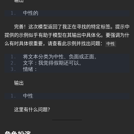
输出
中性的
完善！这次模型返回了我正在寻找的特定标签。提示中
首
提供的示例似乎有助于模型在其输出中具体化。要强调为什
页
么有时具体很重要，请查看此示例并找出问题：
中性
将文本分类为中性、负面或正面。
文字：我觉得假期还可以。
语
情绪：
言
输出
图
中性
像
这里有什么问题？
绘
画