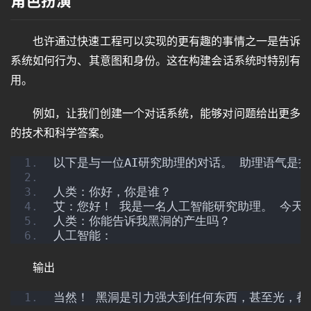
角色扮演
也许通过快速工程可以实现的更有趣的事情之一是告诉
音
系统如何行为、其意图和身份。这在构建会话系统时特别有
频
用。
例如，让我们创建一个对话系统，能够对问题给出更多
视
的技术和科学答案。
频
以下是与一位AI研究助理的对话。 助理语气是
人类：你好，你是谁？
登录
注册
专
艾：您好！ 我是一名人工智能研究助理。 今天
题
人类：你能告诉我黑洞的产生吗？
人工智能：
输出
教
程
当然！ 黑洞是引力强大到任何东西，甚至光，都