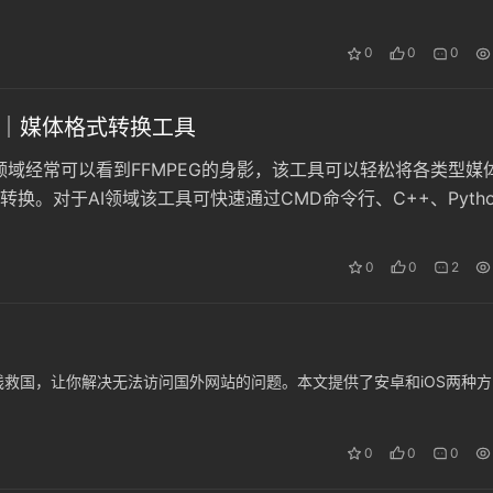
ython包。
0
0
0
eg｜媒体格式转换工具
G领域经常可以看到FFMPEG的身影，该工具可以轻松将各类型媒
转换。对于AI领域该工具可快速通过CMD命令行、C++、Pytho
快速后台调用批量转换格式，非常实用。
0
0
2
救国，让你解决无法访问国外网站的问题。本文提供了安卓和iOS两种方
0
0
0