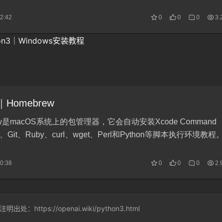
hon3｜Windows安装教程
tps://openai.wiki/python3.html