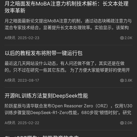
月之暗面发布MoBA注意力机制技术解析：长文本处理
效率革新
月之暗面最新论文提出MoBA注意力机制，通过动态块稀疏注意力与
混合专家技术结合，显著提升长文本处理效率。实验显示，该架构
在保持性能的同时，计算速度提升6.5倍，支持百万级上下文处理。
AI快讯
2025-02-23
2.0K
本文深度解析其技术原理、实验表现及行业影响，为AI模型优化提
供新思路。
以后的教程发布将附带一键运行包
最近这几天网站没什么动态，有人问还做不做了，其实还是在做
的，只不过在研究一些其它东西。 为了方便大家能够更好的使用开
源项目，站长这几天在忙着研究打包开源项目，如何才能够让大家
AI快讯
2023-08-17
3.6K
使用的…
开源RL训练方法复刻DeepSeek性能
阶跃星辰与清华联合发布Open Reasoner Zero（ORZ），仅用1/30
训练步骤复现DeepSeek-R1-Zero性能，680步现“顿悟时刻”。研究
团队开源完整训练代码与数据，验证极简PPO+规则奖励方案有效
AI快讯
2025-02-22
2.0K
性，MMLU基准超越Qwen2.5 Instruct。