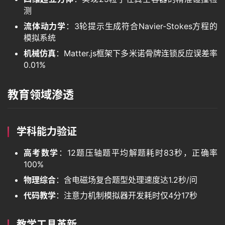
画
测
流体动力学
：3轮提示生成符合Navier-Stokes方程的
模拟系统
音
机械仿真
：Matter.js框架下多米诺骨牌连锁反应误差率
频
0.01%
教育领域渗透
视
频
学科能力验证
登录
注册
专
高考数学
：12题压轴题平均解题耗时83秒，正确率
题
100%
物理综合
：含电磁场复合题型处理速度达1.2秒/问
代码教学
：注意力机制模拟器开发耗时仅4分17秒
教
程
教学工具革新