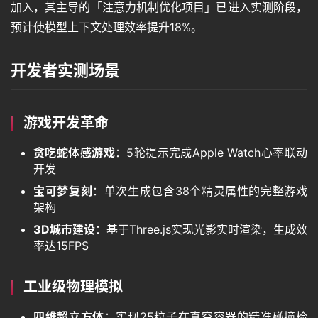
加入，其主导的「注意力机制优化项目」已进入实测阶段，
预计使模型上下文处理效率提升18%。
开发者实测场景
首
页
游戏开发革命
贪吃蛇体感游戏
：5轮提示完成Apple Watch心率联动
语
开发
言
宝可梦复刻
：单次生成包含38个精灵属性的完整游戏
架构
3D城市建设
：基于Three.js实现光影实时渲染，生成效
图
率达15FPS
像
工业级物理模拟
绘
四维超立方体
：实现25粒子在真空容器的精准碰撞检