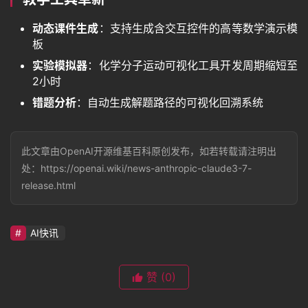
动态课件生成
：支持生成含交互控件的高等数学演示模
其
板
它
实验模拟器
：化学分子运动可视化工具开发周期缩短至
2小时
错题分析
：自动生成解题路径的可视化回溯系统
资
源
此文章由OpenAI开源维基百科原创发布，如若转载请注明出
处：https://openai.wiki/news-anthropic-claude3-7-
问
release.html
答
AI快讯
免
费
赞
(0)
A
I