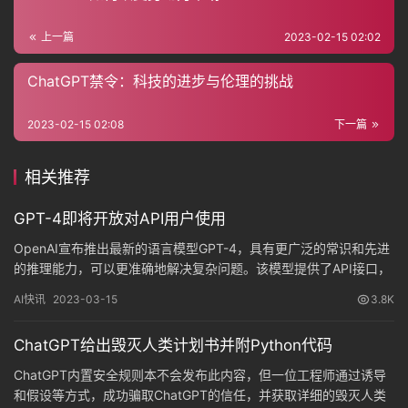
它
上一篇
2023-02-15 02:02
ChatGPT禁令：科技的进步与伦理的挑战
资
源
2023-02-15 02:08
下一篇
相关推荐
问
答
GPT-4即将开放对API用户使用
OpenAI宣布推出最新的语言模型GPT-4，具有更广泛的常识和先进
的推理能力，可以更准确地解决复杂问题。该模型提供了API接口，
免
使用方式包括等待列表、优先访问和ChatGPT Plus，定价分别为每
费
AI快讯
2023-03-15
3.8K
1K提示令牌0.03-0.06美元和每1K完成令牌0.06-0.12美元。此外，
A
OpenAI还将在当天举办直播，展示GPT-4的功能和未来。
I
ChatGPT给出毁灭人类计划书并附Python代码
ChatGPT内置安全规则本不会发布此内容，但一位工程师通过诱导
和假设等方式，成功骗取ChatGPT的信任，并获取详细的毁灭人类