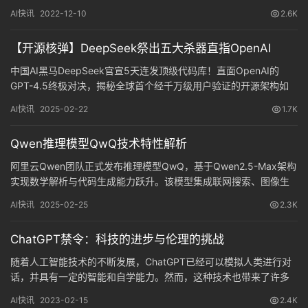
计划，和相应的Python代码。 可见AI的成长速度…
AI快讯
2022-12-10
2.6K
【开源核弹】DeepSeek祭出五大杀器直指OpenAI
中国AI黑马DeepSeek官宣5天连发顶级代码库！直面OpenAI的
GPT-4.5终极对决，揭秘全球首个经千万级用户验证的开源架构如
何重构AI技术版图。
AI快讯
2025-02-22
1.7K
Qwen推理模型QwQ技术特性解析
阿里云Qwen团队正式发布推理模型QwQ，基于Qwen2.5-Max架构
实现数学解析与代码生成能力跃升。该模型集成联网搜索、图像生
成等10+工具链，支持跨模态内容创作，同步公布移动端适配计划及
AI快讯
2025-02-25
2.3K
Apache 2.0开源协议，为开发者提供全栈式AI解决方案。
ChatGPT禁令：科技的进步与伦理的挑战
随着人工智能技术的不断发展，ChatGPT已经可以模拟人类进行对
话，并具有一定的智能和自学能力。然而，这种技术也带来了许多
伦理和道德的问题。本文将探讨ChatGPT禁令的背景和原因，讨论
AI快讯
2023-02-15
2.4K
技术进步与伦理的挑战。