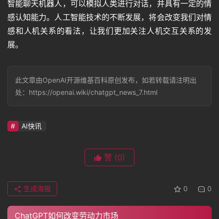
智能聊天机器人，可以模拟人类进行对话，并具有一定的情
音
感认知能力。人工智能技术的不断发展，将会改变我们对情
频
感和人机关系的看法，让我们更加关注人机交互关系的发
展。
视
频
此文章由OpenAI开源维基百科原创发布，如若转载请注明出
处：https://openai.wiki/chatgpt_news_7.html
登录
注册
专
AI快讯
题
赞
(0)
教
程
生成海报
0
0
ChatGPT如何改变劳动力市场
其