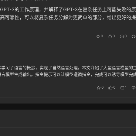
GPT-3的工作原理，并解释了GPT-3在复杂任务上可能失败的原
高可靠性，可以将复杂任务分解为更简单的部分，给出更好的提
令以保持模型在任务上，微调自定义模型等技巧。
0
0
0
练学习了语言的概念，实现了自然语言处理。本文介绍了大型语言模型的
语言模型生成输出。指令提示可以让模型遵循指令，完成可以诱导模型完
制方法可以用于生产力应用程序、教育应用程序、游戏等数百种软件产品
0
0
1