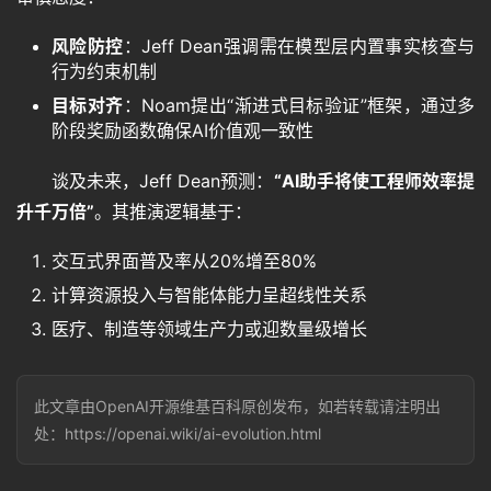
视
频
风险防控
：Jeff Dean强调需在模型层内置事实核查与
行为约束机制
目标对齐
：Noam提出“渐进式目标验证”框架，通过多
登录
注册
专
阶段奖励函数确保AI价值观一致性
题
谈及未来，Jeff Dean预测：
“AI助手将使工程师效率提
升千万倍”
。其推演逻辑基于：
教
程
交互式界面普及率从20%增至80%
计算资源投入与智能体能力呈超线性关系
医疗、制造等领域生产力或迎数量级增长
其
它
此文章由OpenAI开源维基百科原创发布，如若转载请注明出
处：https://openai.wiki/ai-evolution.html
资
源