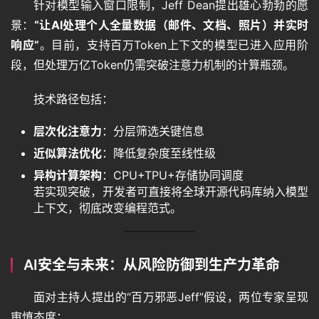
针对模型输入窗口限制，Jeff Dean提出雄心勃勃的愿
景：
“让AI处理个人全量数据（邮件、文档、照片）并实时
语
响应”
。目前，支持百万Token上下文的模型已进入应用阶
言
段，但处理万亿Token仍需突破注意力机制的计算瓶颈。
技术路径包括：
图
像
层次化注意力
：分层筛选关键信息
近似算法优化
：降低复杂度至线性级
异构计算架构
：CPU+TPU+存储协同调度
绘
若实现突破，开发者可直接将全球开源代码库纳入模型
画
上下文，彻底改变编程范式。
音
AI安全与未来：从风险防御到生产力革命
频
面对主持人提出的“百万邪恶Jeff”假设，两位专家呈现
审慎态度：