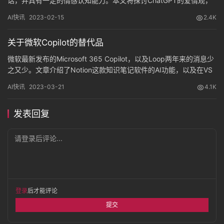
话，并具有一定的情感认知能力。本文将探讨ChatGPT的爱情观，
以及人工智能对情感的认知，探究人机关系的意义。
AI快讯
2023-02-15
2.4K
关于微软Copilot的替代品
微软最新发布的Microsoft 365 Copilot，以及Loop两年来的消息少
之又少。文章介绍了Notion这款知识笔记软件的AI功能，以及在VS
Code编辑器内的名为Copilot的插件。作者表示微软近期的创新让人
AI快讯
2023-03-21
4.1K
惊叹，但也对Notion的AI功能表达了欣赏。
发表回复
请登录后评论...
登录
后才能评论
提交