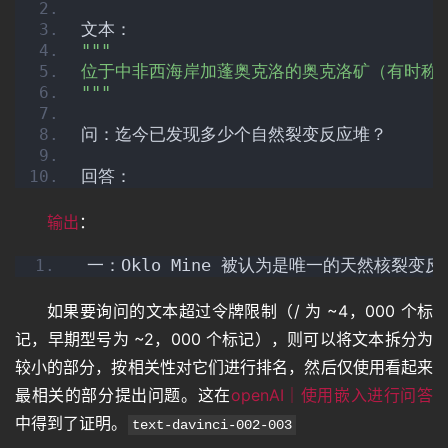
文本：
""
"
位于中非西海岸加蓬奥克洛的奥克洛矿（有时称为奥
"
""
问：迄今已发现多少个自然裂变反应堆？
回答：
输出
：
 一：Oklo Mine 被认为是唯一的天然核裂变
如果要询问的文本超过令牌限制（/ 为 ~4，000 个标
记，早期型号为 ~2，000 个标记），则可以将文本拆分为
较小的部分，按相关性对它们进行排名，然后仅使用看起来
最相关的部分提出问题。这在
openAI｜使用嵌入进行问答
中得到了证明。
text-davinci-002-003