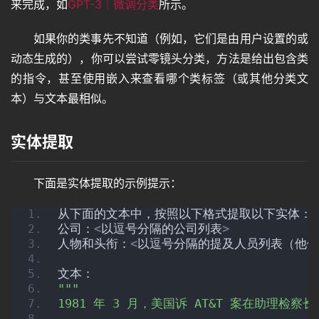
来完成，如
GPT-3｜微调分类
所示。
其
它
如果你的类事先不知道（例如，它们是由用户设置的或
动态生成的），你可以尝试零镜头分类，方法是给出包含类
的指令，甚至使用嵌入来查看哪个类标签（或其他分类文
资
源
本）与文本最相似。
实体提取
问
答
下面是实体提取的示例提示：
从下面的文本中，按照以下格式提取以下实体：
免
公司：
<
以逗号分隔的公司列表
>
费
人物和头衔：
<
以逗号分隔的提及人员列表（他们
A
文本：
I
""
"
1981 年 3 月，美国诉 AT&T 案在助理检察