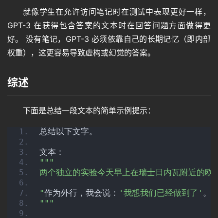
就像学生在允许访问笔记时在测试中表现更好一样，
GPT-3 在获得包含答案的文本时在回答问题方面做得更
首
好。 没有笔记，GPT-3 必须依靠自己的长期记忆（即内部
页
权重），这更容易导致虚构或幻觉的答案。
综述
语
言
下面是总结一段文本的简单示例提示：
总结以下文字。
图
像
文本：
""
"
两个独立的实验今天早上在瑞士日内瓦附近的欧洲
绘
"
作为外行，我会说：
'我想我们已经做到了'
。
画
"
""