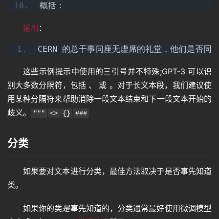
概括：
音
输出
：
频
CERN 的总干事问座无虚席的礼堂，他们是否
这些示例提示中使用的三引号并不特殊;GPT-3 可以识
视
频
别大多数分隔符，包括 、 或 。对于长文本段，我们建议使
用某种分隔符来帮助消除一段文本结束和下一段文本开始的
歧义。
"""
<>
{}
###
登录
注册
专
题
分类
如果要对文本进行分类，最佳方法取决于是否事先知道
教
程
类。
如果你的类
是
事先知道的，分类通常最好使用微调模型