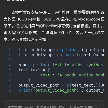
该模型暂仅支持在GPU上进行推理。模型需要硬件配置
大约是 16GB 内存和 16GB GPU显存。在ModelScope框
架下，通过调用简单的Pipeline即可使用当前模型，其中，
输入需为字典格式，合法键值为’text’，内容为一小段文
本。输入具体代码示例如下：
from modelscope.
pipelines
 import pipe
from modelscope.
outputs
 import Output
p = 
pipeline
(
'text-to-video-synthesis
test_text = 
{
'text'
: 
'A panda eating bambo
}
output_video_path = 
p
(
test_text,
)[
Out
print
(
'output_video_path:'
, output_vi
此文章由OpenAI开源维基百科原创发布，如若转载请注明出