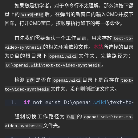
言
如果您是初学者，对于命令行不太理解，那么请按下键
盘上的
后，在弹出的新窗口内输入CMD并按下
Win键+R键
回车，打开CMD窗口，按顺序执行如下的每一条命令。
图
像
首先我们需要确认一个工作目录，用来存放
text-to-
的相关环境依赖文件。
本站
所选择的目录
video-synthesis
为D盘的根目录下
文件夹，完整路径为：
绘
openai.wiki
画
。
D:\openai.wiki\text-to-video-synthesis
检测
是否在
目录下是否存在
D盘
openai.wiki
text-
音
文件夹，没有则创建该文件夹。
to-video-synthesis
频
if
 not exist D:\openai.
wiki
\text-to-v
强制切换工作路径为
的
D盘
openai.wiki\text-to-
视
文件夹。
video-synthesis
频