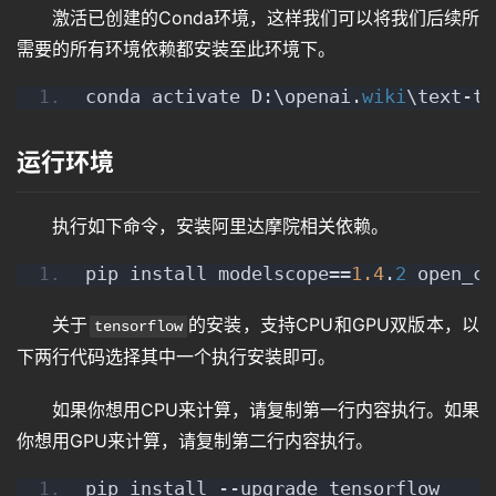
问
激活已创建的Conda环境，这样我们可以将我们后续所
答
需要的所有环境依赖都安装至此环境下。
conda activate D:\openai.
wiki
\text-to
免
费
运行环境
A
I
执行如下命令，安装阿里达摩院相关依赖。
pip install modelscope==
1.4
.
2
 open_cl
关于
的安装，支持CPU和GPU双版本，以
tensorflow
下两行代码选择其中一个执行安装即可。
如果你想用CPU来计算，请复制第一行内容执行。如果
你想用GPU来计算，请复制第二行内容执行。
pip install --upgrade tensorflow