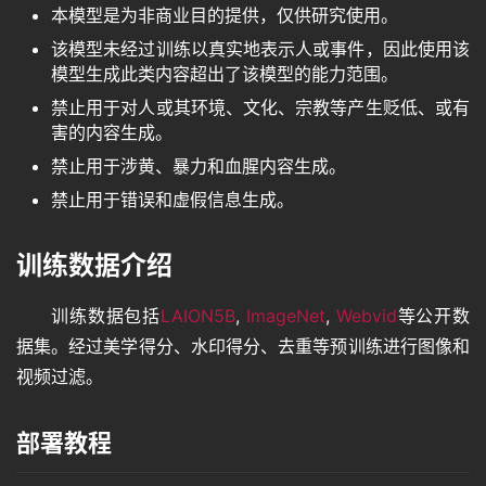
本模型是为非商业目的提供，仅供研究使用。
该模型未经过训练以真实地表示人或事件，因此使用该
模型生成此类内容超出了该模型的能力范围。
禁止用于对人或其环境、文化、宗教等产生贬低、或有
害的内容生成。
禁止用于涉黄、暴力和血腥内容生成。
禁止用于错误和虚假信息生成。
训练数据介绍
训练数据包括
LAION5B
, 
ImageNet
, 
Webvid
等公开数
据集。经过美学得分、水印得分、去重等预训练进行图像和
首
页
视频过滤。
部署教程
语