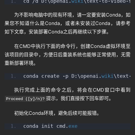
cd /d D:\openai.
wiki
\text-to-video-sy
登录
注册
专
为不影响电脑中的现有环境，请一定要安装Conda，如
题
果您不知道什么是Conda，或者未安装过Conda，请参考
如下文章，安装部署Conda之后再继续以下步骤。
教
在CMD中执行下面的命令行，创建Conda虚拟环境至
程
该项目的目录中，方便日后重装系统也能够正常使用，无需
重新部署环境。
其
conda create -p D:\openai.
wiki
\text-t
它
执行完成上面的命令之后，将会在CMD窗口中看到
提示，我们直接按下回车即可。
Proceed ([y]/n)?
资
初始化Conda环境，避免后续可能报错。
源
conda init cmd.
exe