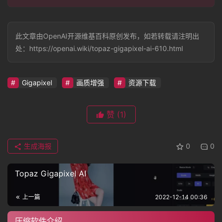
视
频
此文章由OpenAI开源维基百科原创发布，如若转载请注明出
处：https://openai.wiki/topaz-gigapixel-ai-610.html
登录
注册
专
题
Gigapixel
画质增强
资源下载
赞
(1)
教
程
生成海报
0
0
其
Topaz Gigapixel AI
它
上一篇
2022-12-14 00:36
压缩软件介绍