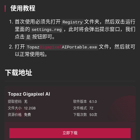
使用教程
首次使用必须先打开
文件夹，然后双击运行
语
Registry
里面的
，此时将会弹出提示窗口，我们
言
settings.reg
点击
按钮即可。
是
打开
文件，然后就可
Topaz
Gigapixel
AIPortable.exe
以正常使用啦。
图
像
下载地址
绘
Topaz Gigapixel AI
画
提取密码
无
软件版本
6.1.0
文件大小
12.2GB
文件格式
7Z
资源价格
免费
下载次数
50
次
音
频
立即下载