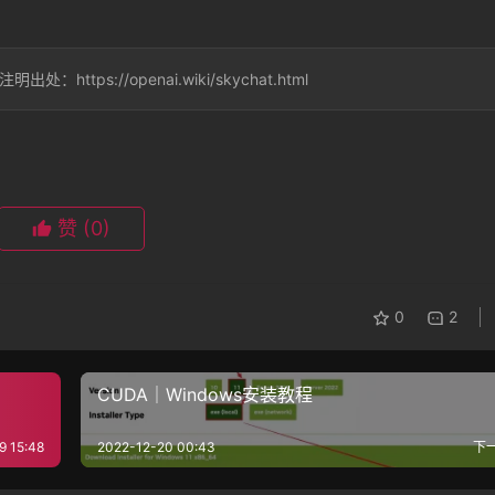
ps://openai.wiki/skychat.html
赞
(0)
0
2
CUDA｜Windows安装教程
9 15:48
2022-12-20 00:43
下