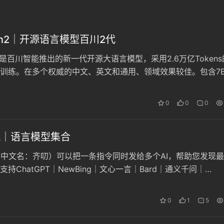
uan2｜开源语言模型百川2代
an2是百川智能推出的新一代开源大语言模型，采用2.6万亿Tokens
训练。在多个权威的中文、英文和通用、领域效果较佳。包含7
se和Chat版本，可免费商用。
0
0
0
LL｜语言模型集合
LL（中文名：齐叨）可以把一条指令同时发给多个AI，帮助您发现
持ChatGPT｜NewBing｜文心一言｜Bard｜通义千问｜
L｜讯飞星火｜Moss及POE之类。
0
1
5