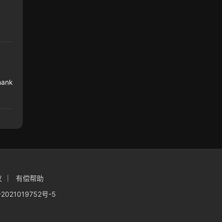
Thank
议
有偿帮助
2021019752号-5