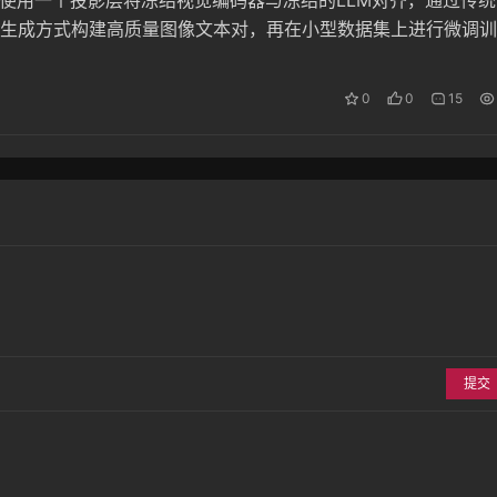
PT-4使用一个投影层将冻结视觉编码器与冻结的LLM对齐，通过传
生成方式构建高质量图像文本对，再在小型数据集上进行微调训
在视觉语言任务中表现出了很好的效果。
0
0
15
提交