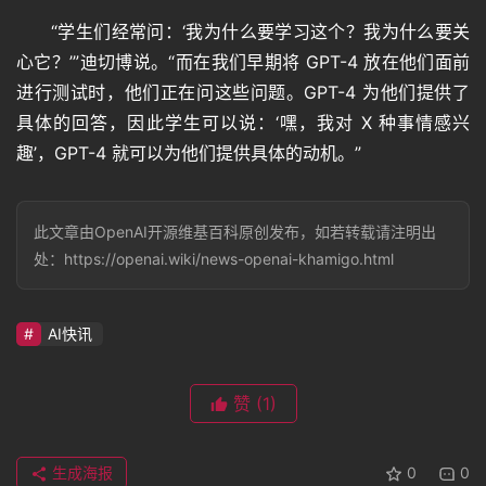
其
“学生们经常问：‘我为什么要学习这个？我为什么要关
它
心它？’”迪切博说。“而在我们早期将 GPT-4 放在他们面前
进行测试时，他们正在问这些问题。GPT-4 为他们提供了
具体的回答，因此学生可以说：‘嘿，我对 X 种事情感兴
资
源
趣’，GPT-4 就可以为他们提供具体的动机。”
此文章由OpenAI开源维基百科原创发布，如若转载请注明出
问
处：https://openai.wiki/news-openai-khamigo.html
答
AI快讯
免
费
A
赞
(1)
I
生成海报
0
0