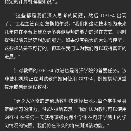
特定的计算机编程知识点。
音
“这些都是我们深入思考的问题，然后 GPT-4 出现
频
了，”工程主管肖恩·詹斯帕尔说。“我们将这项技术视为未来
几年内在平台上建立更多类似导师的能力的潜在方式，同时
提供以前只是梦想般的能力。如果没有强大的大语言模型，
视
这些想法是不可行的，但现在我们认为我们可以取得真正的
频
进展。”
针对教师的 GPT-4 改进也是可汗学院的首要任务。该
登录
注册
专
非营利机构正在测试教师如何使用 GPT-4，例如撰写课堂
题
提示或创建课程教材。
“更令人兴奋的是帮助教师快速轻松地为每个学生量身
教
定制学习的潜力，”钱达拉纳表示。“我们认为教师可以使用 
程
GPT-4 在任何一天获得班级内每个学生在可汗学院上的学
习情况的快照。我们将在不久的将来测试该功能。”