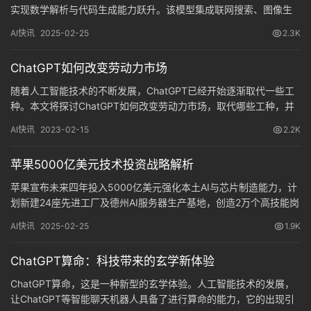
实现数学解析与代码生成能力跃升。该模型集成联网搜索、图像生
成等10+工具链，支持跨模态内容创作，同步公布移动端适配计划及
AI快讯
2025-02-25
2.3K
Apache 2.0开源协议，为开发者提供全栈式AI解决方案。
ChatGPT如何改变劳动力市场
随着人工智能技术的不断发展，ChatGPT已经开始逐渐取代一些工
种。本文将探讨ChatGPT如何改变劳动力市场，取代哪些工种，并
讨论未来工作的趋势。
AI快讯
2023-02-15
2.2K
苹果5000亿美元技术投资战略解析
苹果宣布未来四年投入5000亿美元强化本土AI与芯片制造能力，计
划新建24座先进工厂及德州AI服务器生产基地，创造2万个高技能岗
位。该战略获特朗普公开致谢，标志着美国科技巨头争夺技术主权
AI快讯
2025-02-25
1.9K
的关键转折。
ChatGPT算命：科技带来的玄学新体验
ChatGPT算命，这是一种新型的玄学体验。人工智能技术的发展，
让ChatGPT等智能聊天机器人具备了进行算命的能力，它的出现引