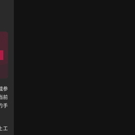
载参
当前
的手
 上工