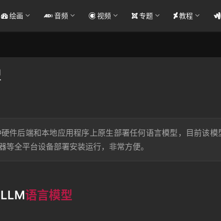
绘画
音频
视频
专题
教程
型
各种硬件后端和本地应用程序上原生部署任何语言模型，目前该模
和浏览器等全平台设备部署安装运行，非常方便。
LLM
语言模型