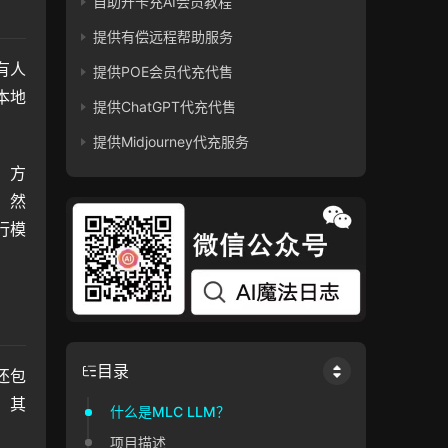
自助开卡充AI会员教程
提供有偿远程帮助服务
有人
提供POE会员代充代售
本地
提供ChatGPT代充代售
提供Midjourney代充服务
）方
。然
行模
目录
还包
。其
什么是MLC LLM？
项目描述