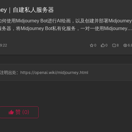
ps://openai.wiki/midjourney.html
赞
(0)