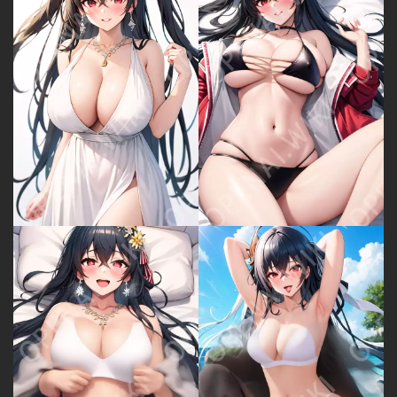
免
费
A
I