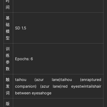
时
间
基
础
SD 1.5
模
型
训
练
Epochs: 6
首
参
页
数
触
taihou (azur lane)taihou (enraptured
语
发
companion) (azur lane)red eyestwintailshair
言
词
between eyesahoge
版