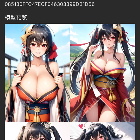
题
085130FFC47ECF046303399D31D56
模型预览
教
程
其
它
资
源
问
答