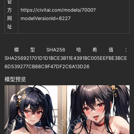
官
方
https://civitai.com/models/7000?
网
modelVersionId=8227
址
模型SHA256哈希值：
SHA256921701D1D1BCE3B11E4391BC005EEFBE3BCE
6D539277CB88C9F47DF2C6A13D26
模型预览