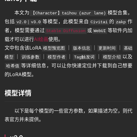
本文为
模型合集，
【Character】taihou (azur lane)
包括
等模型，此模型来自
的
作
v2.0｜v3.0
Civitai
zakp
者，模型需要通过
或
等软件内加
Stable Diffusion
WebUI
载才可以进行
AI绘画
使用。
文中包含该LoRA
｜
｜
｜
模型预览图
版本信息
更新时间
基础
｜
｜
｜
｜
以及
模型
训练参数
模型作者
Tag触发词
模型介绍
等详细信息，可以让你快速定位并下载到自己想要
哈希值
的LoRA模型。
模型详情
以下是每个模型的一些官方参数，如果描述为空，则代
表官方并未提供。