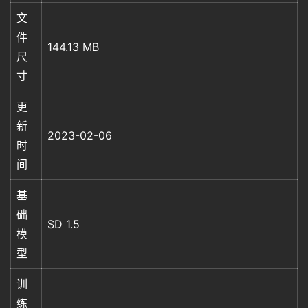
文
件
144.13 MB
尺
寸
更
新
2023-02-06
时
间
基
础
SD 1.5
模
型
训
练