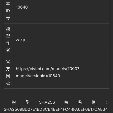
本
图
10640
像
ID
号
模
绘
画
型
zakp
作
者
音
官
频
方
https://civitai.com/models/7000?
网
modelVersionId=10640
视
址
频
模型SHA256哈希值：
登录
注册
专
SHA2569BD27E1BD8CE4BEF4FC44FA6EF0E17CA834