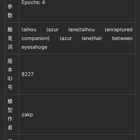
Epochs: 4
参
数
触
taihou (azur lane)taihou (enraptured
发
companion) (azur lane)hair between
词
eyesahoge
版
本
8227
ID
号
模
型
zakp
作
者