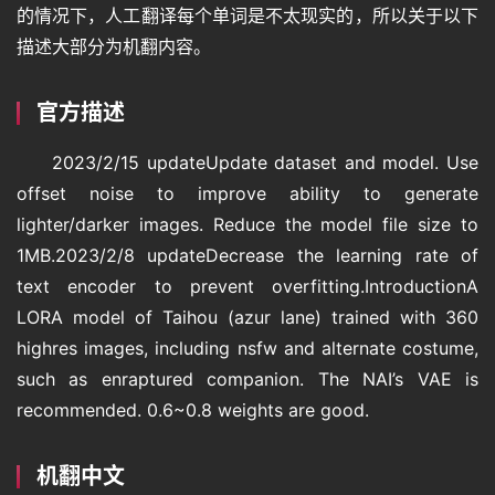
的情况下，人工翻译每个单词是不太现实的，所以关于以下
描述大部分为机翻内容。
官方描述
2023/2/15 updateUpdate dataset and model. Use 
offset noise to improve ability to generate 
lighter/darker images. Reduce the model file size to 
1MB.2023/2/8 updateDecrease the learning rate of 
text encoder to prevent overfitting.IntroductionA 
LORA model of Taihou (azur lane) trained with 360 
highres images, including nsfw and alternate costume, 
such as enraptured companion. The NAI’s VAE is 
recommended. 0.6~0.8 weights are good.
机翻中文