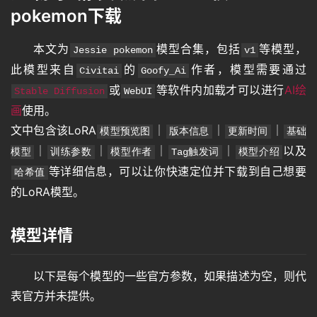
pokemon下载
本文为
模型合集，包括
等模型，
Jessie pokemon
v1
此模型来自
的
作者，模型需要通过
Civitai
Goofy_Ai
或
等软件内加载才可以进行
AI绘
Stable Diffusion
WebUI
画
使用。
文中包含该LoRA
｜
｜
｜
模型预览图
版本信息
更新时间
基础
｜
｜
｜
｜
以及
模型
训练参数
模型作者
Tag触发词
模型介绍
等详细信息，可以让你快速定位并下载到自己想要
哈希值
的LoRA模型。
模型详情
以下是每个模型的一些官方参数，如果描述为空，则代
表官方并未提供。