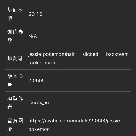
基础模
SD 1.5
型
训练参
N/A
数
jessie(pokemon)hair slicked backteam
触发词
rocket outfit
版本ID
20648
号
模型作
Goofy_Ai
者
官方网
https://civitai.com/models/20648/jessie-
址
pokemon