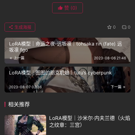
赞
(0)
生成海报
0
0
LoRA模型｜命运之夜-远坂凛｜tohsaka rin (fate) 远
坂凛 fgo
上一篇
2023-08-06 21:46
LoRA模型｜图图的朋克机娘｜tutu’s cyberpunk
2023-08-07 02:36
下一篇
相关推荐
LoRA模型｜沙米尔·内夫兰德（火焰
之纹章：三宫）