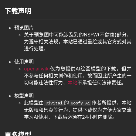
其
下载声明
它
预览图片
关于预览图中可能涉及到的NSFW(不健康)部分，
资
为遵守相关法规，本站已通过重绘或其它方式对其
源
进行处理。
使用声明
openai.wiki
仅为您提供AI绘画模型的下载，但并
问
不参与任何相关创作和使用，故而因此所产生的一
答
切可能违法性行为，
本站
不承担任何法律责任。
模型声明
此模型由
的
作者所提供，本站
免
Civitai
Goofy_Ai
无版权和售卖等行为，提供下载仅为方便大家交流
费
学习AI使用，下载后必须在24小时内删除。
A
I
更多模型