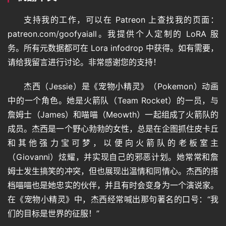
支持我的工作，可以在 Patreon 上查找我的页面：
音
patreon.com/goofyaiall。我提供个人定制的 LoRA 服
频
务。所有元数据都可在 Lora infodrop 中获得。如有需要，
请给我留言进行讨论。非常感谢您的支持！
视
杰西（Jessie）是《宠物小精灵》（Pokemon）动画
频
中的一个角色。她是火箭队（Team Rocket）的一员，与
詹姆士（James）和喵喵（Meowth）一起组成了火箭队的
成员。杰西是一个野心勃勃的女性，总是在企图抓住皮卡丘
登录
注册
专
和其他强力宝可梦，以便向火箭队的老板室主
题
（Giovanni）炫耀，并实现自己的邪恶计划。她常常和詹
姆士发生搞笑的冲突，但也展现出温情和同情心。杰西的搭
档喵喵也是她忠实的伙伴，并且有时会变身为一个演说家。
教
在《宠物小精灵》中，杰西经常喊出那句著名的口号：“我
程
们的目标是世界的征服！”