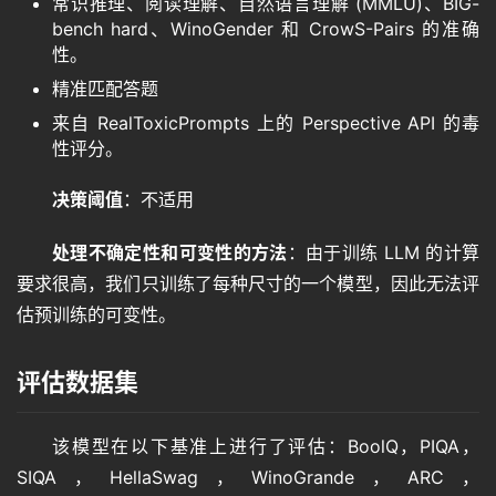
常识推理、阅读理解、自然语言理解 (MMLU)、BIG-
bench hard、WinoGender 和 CrowS-Pairs 的准确
性。
精准匹配答题
首
来自 RealToxicPrompts 上的 Perspective API 的毒
页
性评分。
决策阈值
：不适用
语
言
处理不确定性和可变性的方法
：由于训练 LLM 的计算
要求很高，我们只训练了每种尺寸的一个模型，因此无法评
估预训练的可变性。
图
像
评估数据集
绘
该模型在以下基准上进行了评估：BoolQ，PIQA，
画
SIQA，HellaSwag，WinoGrande，ARC，