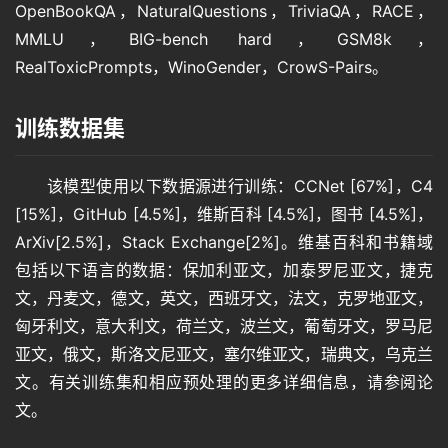
OpenBookQA，NaturalQuestions，TriviaQA，RACE，
MMLU，BIG-bench hard，GSM8k，
音
RealToxicPrompts，WinoGender，CrowS-Pairs。
频
训练数据集
视
频
该模型使用以下数据源进行训练：CCNet [67%]，C4 
[15%]，GitHub [4.5%]，维斯百科 [4.5%]，图书 [4.5%]，
ArXiv[2.5%]，Stack Exchange[2%]。维基百科和书籍域
登录
注册
专
包括以下语言的数据：保加利亚文，加泰罗尼亚文，捷克
题
文，丹麦文，德文，英文，西班牙文，法文，克罗地亚文，
匈牙利文，意大利文，荷兰文，波兰文，葡萄牙文，罗马尼
亚文，俄文，斯洛文尼亚文，塞尔维亚文，瑞典文，乌克兰
教
文。有关训练集和相应预处理的更多详细信息，请参阅论
程
文。