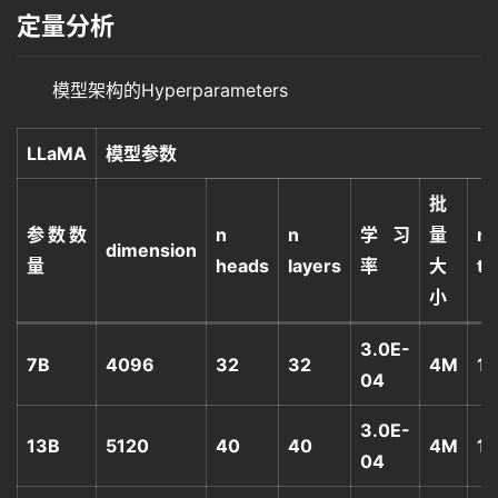
定量分析
其
它
模型架构的Hyperparameters
资
LLaMA
模型参数
源
批
参数数
n
n
学习
量
n
dimension
问
量
heads
layers
率
大
to
答
小
3.0E-
7B
4096
32
32
4M
1T
免
04
费
A
3.0E-
13B
5120
40
40
4M
1T
I
04