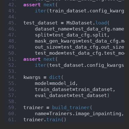
assert
next
(
iter
(
train_dataset.config_kwargs
test_dataset = MsDataset.
load
(
    dataset_name=test_data_cfg.name,
    split=test_data_cfg.split,
    mask_gen_kwargs=test_data_cfg.ma
    out_size=test_data_cfg.out_size,
    test_mode=test_data_cfg.test_mod
assert
next
(
iter
(
test_dataset.config_kwargs
[
kwargs = 
dict
(
    model=model_id,
    train_dataset=train_dataset,
    eval_dataset=test_dataset
)
trainer = 
build_trainer
(
    name=Trainers.image_inpainting, 
trainer.
train
()