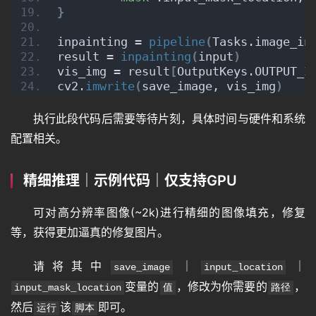
}
inpainting = 
pipeline
(
Tasks.image_in
result = 
inpainting
(
input
)
vis_img = result
[
OutputKeys.OUTPUT_I
cv2.
imwrite
(
save_image, vis_img
)
首
执行此段代码后需要等待片刻，具体时间与硬件和系统
页
配置相关。
精细推理｜示例代码｜仅支持GPU
语
言
可对高分辨率图像(~2k)进行精细的图像填充，修复
等，获得更加逼真的修复图片。
图
请将其中
｜
｜
save_image
input_location
像
变量的
，修改为你需要的
，
input_mask_location
值
路径
然后
该
即可。
运行
脚本