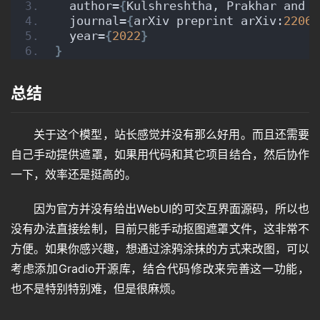
  author=
{
Kulshreshtha, Prakhar and P
  journal=
{
arXiv preprint arXiv:
2206.
  year=
{
2022
}
}
总结
关于这个模型，站长感觉并没有那么好用。而且还需要
自己手动提供遮罩，如果用代码和其它项目结合，然后协作
一下，效率还是挺高的。
因为官方并没有给出WebUI的可交互界面源码，所以也
没有办法直接绘制，目前只能手动抠图遮罩文件，这非常不
方便。如果你感兴趣，想通过涂鸦涂抹的方式来改图，可以
考虑添加Gradio开源库，结合代码修改来完善这一功能，
也不是特别特别难，但是很麻烦。