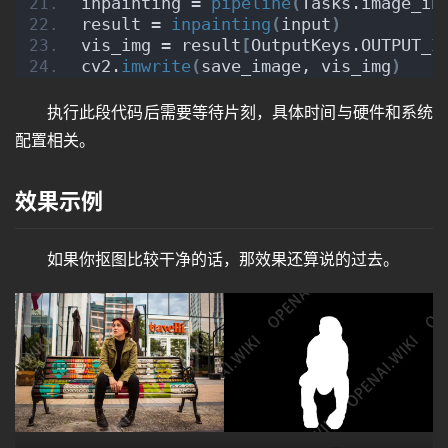
inpainting = 
pipeline
(
Tasks.image_in
程
result = 
inpainting
(
input
)
vis_img = result
[
OutputKeys.OUTPUT_I
cv2.
imwrite
(
save_image, vis_img
)
其
执行此段代码后需要等待片刻，具体时间与硬件和系统
它
配置相关。
资
效果示例
源
如果你抠图比较干净的话，那效果还算说的过去。
问
答
免
费
A