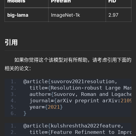
models
Pretrain
FID
big-lama
ImageNet-1k
2.97
引用
如果你觉得这个该模型对有所帮助，请考虑引用下面的
相关的论文：
@article
{
suvorov2021resolution,
  title=
{
Resolution-robust Large Mask
  author=
{
Suvorov, Roman and Logachev
  journal=
{
arXiv preprint arXiv:
2109.
  year=
{
2021
}
}
@article
{
kulshreshtha2022feature,
  title=
{
Feature Refinement to Improv