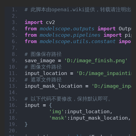
绘
# 此脚本由openai.wiki提供，转载请注明
画
import
 cv2
from 
modelscope.outputs
 import
 Outpu
from 
modelscope.pipelines
 import
 pip
音
from 
modelscope.utils.constant
 impor
频
# 图像保存路径
save_image = 
'D:/image_finish.png'
# 图像文件路径
视
input_location = 
'D:/image_inpaintin
频
# 遮罩文件路径
input_mask_location = 
'D:/image_inpa
# 以下代码不要修改，保持默认即可。
登录
注册
专
input = 
{
题
'img'
:input_location,
'mask'
:input_mask_location,
}
教