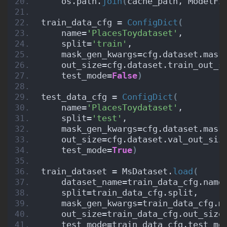
    os.path.
join
(
cache_path, ModelFi
train_data_cfg = 
ConfigDict
(
    name=
'PlacesToydataset'
,
    split=
'train'
,
    mask_gen_kwargs=cfg.dataset.mask
    out_size=cfg.dataset.train_out_s
    test_mode=
False
)
test_data_cfg = 
ConfigDict
(
    name=
'PlacesToydataset'
,
    split=
'test'
,
    mask_gen_kwargs=cfg.dataset.mask
    out_size=cfg.dataset.val_out_siz
    test_mode=
True
)
train_dataset = MsDataset.
load
(
    dataset_name=train_data_cfg.name
    split=train_data_cfg.split,
    mask_gen_kwargs=train_data_cfg.m
    out_size=train_data_cfg.out_size
    test_mode=train_data_cfg.test_mo