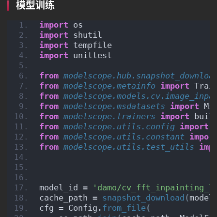
模型训练
import
 os
import
 shutil
import
 tempfile
import
 unittest
from 
modelscope.hub.snapshot_downloa
from 
modelscope.metainfo
 import
 Trai
from 
modelscope.models.cv.image_inpa
from 
modelscope.msdatasets
 import
 Ms
from 
modelscope.trainers
 import
 buil
from 
modelscope.utils.config
 import
 
from 
modelscope.utils.constant
 impor
from 
modelscope.utils.test_utils
 imp
model_id = 
'damo/cv_fft_inpainting_l
cache_path = 
snapshot_download
(
model
cfg = Config.
from_file
(