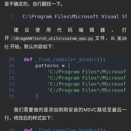
是不确定的，自行翻找一下。
答
C:\Program Files\Microsoft Visual Stu
免
建议使用代码编辑器，打
费
开
文件，从
.\DragGAN\torch_utils\custom_ops.py
第29
A
开始，默认内容如下：
行
I
def
_find_compiler_bindir
()
:
    patterns = 
[
'C:/Program Files*/Microsoft
'C:/Program Files*/Microsoft
'C:/Program Files*/Microsoft
'C:/Program Files*/Microsoft
]
我们需要做的是添加刚刚安装的MSVC路径至最后一
行，修改后的样式如下：
def
_find_compiler_bindir
()
: