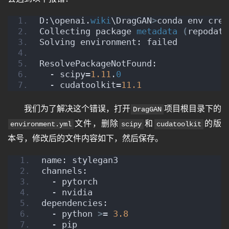
D:\openai.
wiki
\DragGAN
>
conda env crea
Collecting package 
metadata
(
repodata
Solving environment: failed
ResolvePackageNotFound:
  - scipy=
1.11
.
0
  - cudatoolkit=
11.1
我们为了解决这个错误，打开
项目根目录下的
DragGAN
文件，删除
和
的版
environment.yml
scipy
cudatoolkit
本号，修改后的文件内容如下，然后保存。
name: stylegan3
channels:
  - pytorch
  - nvidia
dependencies:
  - python 
>
= 
3.8
  - pip