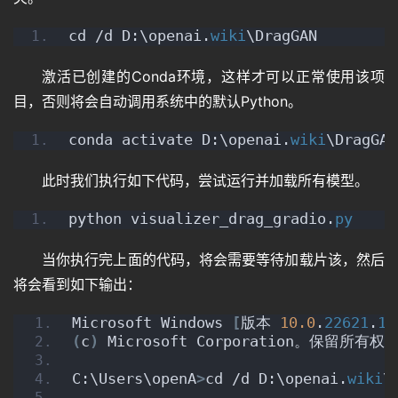
cd /d D:\openai.
wiki
\DragGAN
激活已创建的Conda环境，这样才可以正常使用该项
目，否则将会自动调用系统中的默认Python。
conda activate D:\openai.
wiki
\DragGAN
此时我们执行如下代码，尝试运行并加载所有模型。
python visualizer_drag_gradio.
py
当你执行完上面的代码，将会需要等待加载片该，然后
将会看到如下输出：
Microsoft Windows 
[
版本 
10.0
.
22621
.
18
(
c
)
 Microsoft Corporation。保留所有权
C:\Users\openA
>
cd /d D:\openai.
wiki
\