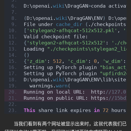
D:\openai.
wiki
\DragGAN
>
conda activat
(
D:\openai.
wiki
\DragGAN\ENV
)
 D:\open
File under 
cache_dir
(
./checkpoints
)
[
'stylegan2-afhqcat-512x512.pkl'
, 
's
Valid checkpoint file:
{
'stylegan2-afhqcat-512x512'
: 
'./che
Loading 
"./checkpoints\stylegan2_lio
()
{
'z_dim'
: 
512
, 
'c_dim'
: 
0
, 
'w_dim'
: 
Setting up PyTorch plugin 
"bias_act_
Setting up PyTorch plugin 
"upfirdn2d
D:\openai.
wiki
\DragGAN\ENV\lib\site-
  warnings.
warn
(
Running on local URL:  http:
//127.0.
Running on public URL: https:
//15bd2
This
 share link expires 
in
72
 hours.
当我们看到有两个网址被显示出来时，这就代表我们已