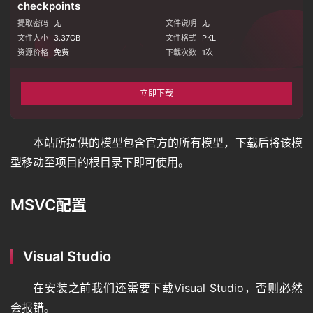
checkpoints
提取密码
无
文件说明
无
文件大小
3.37GB
文件格式
PKL
图
资源价格
免费
下载次数
1
次
像
立即下载
绘
画
本站所提供的模型包含官方的所有模型，下载后将该模
型移动至项目的根目录下即可使用。
音
MSVC配置
频
Visual Studio
视
频
在安装之前我们还需要下载Visual Studio，否则必然
会报错。