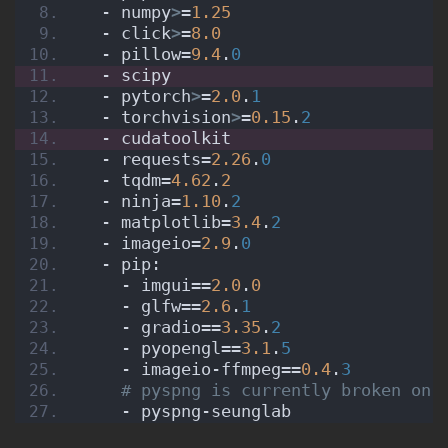
  - numpy
>
=
1.25
  - click
>
=
8.0
  - pillow=
9.4
.
0
  - scipy
  - pytorch
>
=
2.0
.
1
  - torchvision
>
=
0.15
.
2
  - cudatoolkit
  - requests=
2.26
.
0
  - tqdm=
4.62
.
2
  - ninja=
1.10
.
2
  - matplotlib=
3.4
.
2
  - imageio=
2.9
.
0
  - pip:
    - imgui==
2.0
.
0
    - glfw==
2.6
.
1
    - gradio==
3.35
.
2
    - pyopengl==
3.1
.
5
    - imageio-ffmpeg==
0.4
.
3
# pyspng is currently broken on 
    - pyspng-seunglab