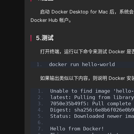
启动 Docker Desktop for Mac 
Docker Hub 帐户。
5.测试
打开终端，运行以下命令来测试 Docker 
docker run hello-world
如果输出类似以下内容，则说明 Docker 
Unable to find image 'hello-
latest: Pulling from library
7050e35b49f5: Pull complete 
Digest: sha256:6e8b6f026e0b9
Status: Downloaded newer ima
Hello from Docker!