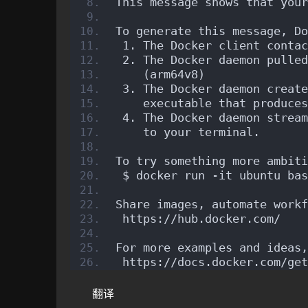
This message shows that your
To generate this message, Do
 1. The Docker client contac
 2. The Docker daemon pulled
    (arm64v8)
 3. The Docker daemon create
    executable that produces
 4. The Docker daemon stream
    to your terminal.
To try something more ambiti
 $ docker run -it ubuntu bas
Share images, automate workf
 https://hub.docker.com/
For more examples and ideas,
 https://docs.docker.com/get
翻译