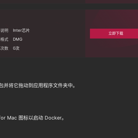
件说明
Inter芯片
立即下载
件格式
DMG
载次数
0
次
ac 安装包并将它拖动到应用程序文件夹中。
or Mac 图标以启动 Docker。