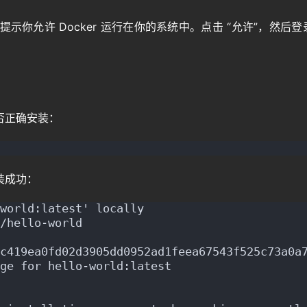
后，系统会提示你允许 Docker 运行在你的系统中。点击 “允许”，然后登
是否正确安装：
安装成功：
world:latest' locally
/hello-world
c419ea0fd02d3905dd0952ad1feea67543f525c73a0a
ge for hello-world:latest